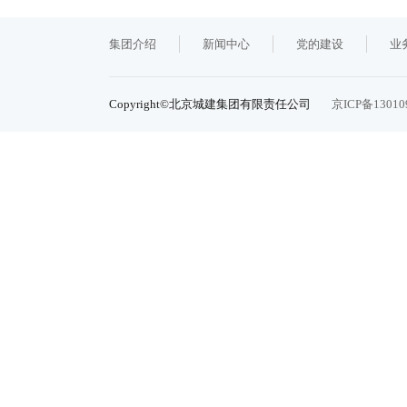
集团介绍
新闻中心
党的建设
业
Copyright©北京城建集团有限责任公司
京ICP备13010