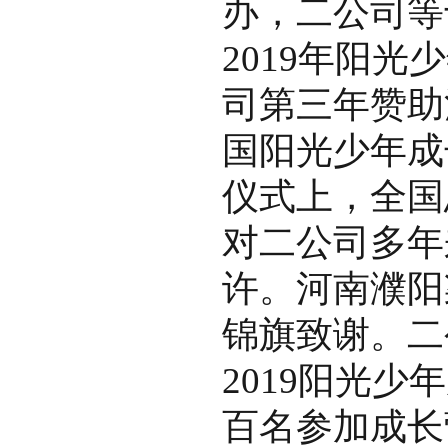
办，二公司等
2019年阳
司第三年赞助
国阳光少年成
仪式上，全国
对二公司多年
许。河南濮阳
锦旗致谢。二
2019阳光
百名参加成长