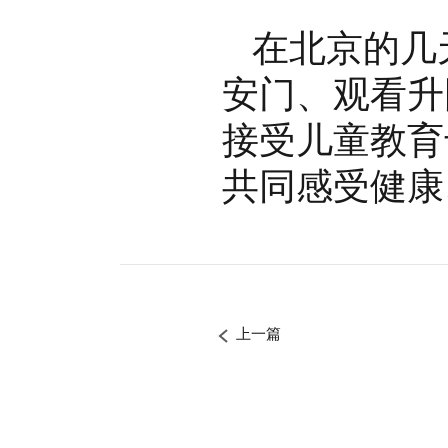
在北京的几
安门、观看升
接受儿童教育
共同感受健康
上一篇