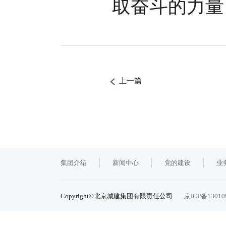
取奋斗的力量
上一篇
集团介绍
新闻中心
党的建设
业
Copyright©北京城建集团有限责任公司
京ICP备13010