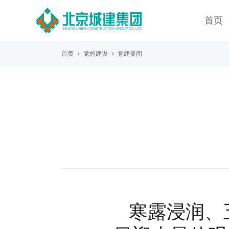
首页
首页
党的建设
党建要闻
寒露浸润、