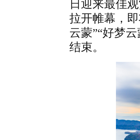
日迎来最佳观
拉开帷幕，即将
云蒙”“好梦
结束。