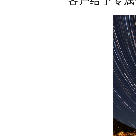
客户给予专属