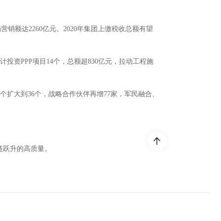
场营销额达2260亿元。2020年集团上缴税收总额有望
计投资PPP项目14个，总额超830亿元，拉动工程施
个扩大到36个，战略合作伙伴再增77家，军民融合、
值链跃升的高质量。