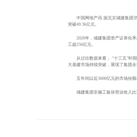
中国网地产讯
据北京城建集团
突破49.36亿元。
2020年，城建集团资产证券化率
工超250亿元。
从过往数据来看，
“十三五”时
大基建市场持续突破，展现了集团全
五年间以近
3600亿元的市场份
城建集团非施工板块营业收入比