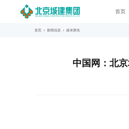
首页
首页
新闻信息
媒体聚焦
中国网：北京城