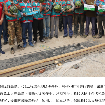
保障战高温。423工程结合现阶段任务，对作业时间进行调整，采取
避免工人在高温下曝晒和疲劳作业。汛期将至，抢险大队十余名抢
息室，提供防暑降温药品、饮用水、绿豆汤等，保障抢险队员身体