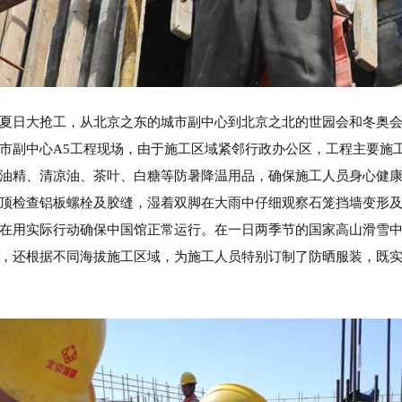
夏日大抢工，从北京之东的城市副中心到北京之北的世园会和冬奥
市副中心A5工程现场，由于施工区域紧邻行政办公区，工程主要施
油精、清凉油、茶叶、白糖等防暑降温用品，确保施工人员身心健
顶检查铝板螺栓及胶缝，湿着双脚在大雨中仔细观察石笼挡墙变形
在用实际行动确保中国馆正常运行。在一日两季节的国家高山滑雪
，还根据不同海拔施工区域，为施工人员特别订制了防晒服装，既