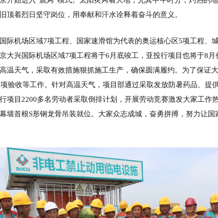
旧顶着烈日坚守岗位，用奉献和汗水诠释着奋斗的意义。
国际机场区域7项工程、国家速滑馆为代表的奥运核心区5项工程、
京大兴国际机场区域7项工程将于6月底竣工，亚投行项目也将于8
高温天气，采取有效措施狠抓施工生产，确保圆满履约。为了保证大
、分项验收等工作。针对高温天气，项目部通过采取发放防暑药品、提
行项目2200多名劳动者采取倒排计划，开展劳动竞赛激发大家工作
幕墙首根S形钢龙骨吊装就位。大家众志成城，奋勇拼搏，努力让国