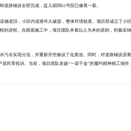
和道路铺设全部完成，盆儿胡同62号院已修葺一新。
部设施老旧，小区内道路年久破损，整体环境较差。项目部成立了小
程的进程。在路面施工中，项目团队本着以人为本的原则，积极采
水污水实现分流，并重新开挖修设了化粪池。同时，对道路铺设沥
4户居民零投诉。当前，项目团队发扬“一诺千金”的履约精神精工细