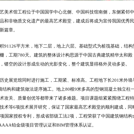
艺美术馆工程位于中国国学中心北侧、中国科技馆南侧，东侧紧邻
品和非物质文化遗产的最高艺术殿堂，建成后将成为宣传我国优秀
新篇章。
积91126平方米，地下二层，地上六层。基础型式为桩筏基础，结构
栅，工期780天。建筑的整体设计构思源于中国古典建筑精华太和
，镂空的设计形成生动的光影变化，整个建筑显得格外灵动多姿。
历史展览馆同时进行施工，工期紧、标准高。工程地下长201米外
外墙结构和建筑做法逆序施工。地上80根9米多高的型钢混凝土独立柱
术攻关、质量创优等都带来了诸多难题。项目课题组紧紧围绕工程
技术等6项技术展开研究，保证了国家最高艺术殿堂的顺利建成，同
9项国家授权专利，形成省部级工法2项，工程荣获了中国建筑钢结
AAA铂金级项目管理认证和BIM管理体系认证。