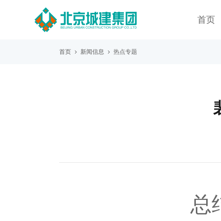
首页
首页
新闻信息
热点专题
总