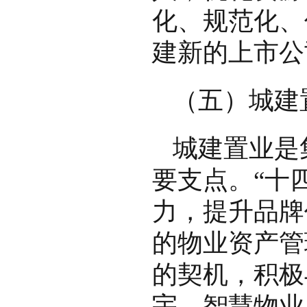
化、规范化、
建新的上市公
（五）城建
城建置业是
要支点。“十
力，提升品牌
的物业资产管
的契机，积极
宇、智慧物业