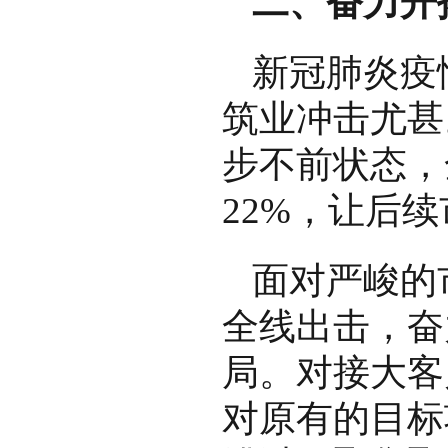
二、奋力开
新冠肺炎疫
筑业冲击尤甚
步不前状态，
22%，让后
面对严峻的
全线出击，奋
局。对接大客
对原有的目标