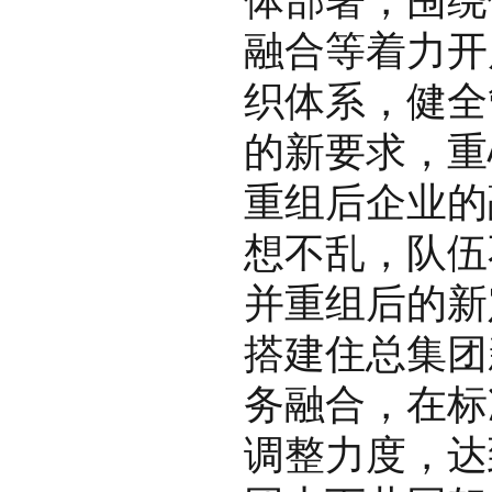
体部署，围绕
融合等着力开
织体系，健全
的新要求，重
重组后企业的
想不乱，队伍
并重组后的新
搭建住总集团
务融合，在标
调整力度，达