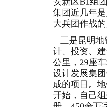
安新区B1组
集团近几年是
大兵团作战的
三是昆明地
计、投资、建
公里，29座
设计发展集团
成的项目。地
开始，自己组
册，450余万