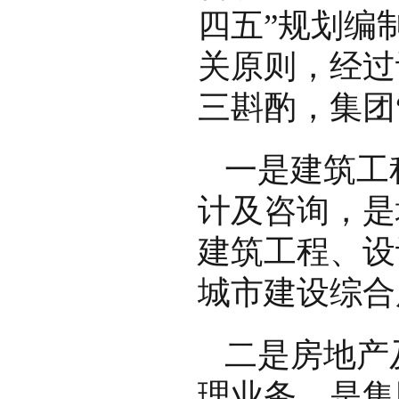
四五”规划编
关原则，经过
三斟酌，集团
一是建筑工
计及咨询，是
建筑工程、设
城市建设综合
二是房地产
理业务，是集