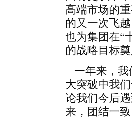
高端市场的重
的又一次飞越
也为集团在“
的战略目标奠
一年来，我
大突破中我们
论我们今后遇
来，团结一致