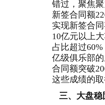
错过，聚焦聚
新签合同额22
实现新签合同额
10亿元以上
占比超过60
亿级俱乐部的
合同额突破2
这些成绩的取
三、大盘稳