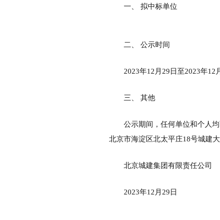
一、 拟中标单位
二、 公示时间
2023年12月29日至2023年1
三、 其他
公示期间，任何单位和个人均可
北京市海淀区北太平庄18号城建
北京城建集团有限责任公司
2023年12月29日