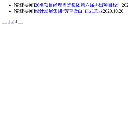
[党建要闻]
26名项目经理当选集团第六届杰出项目经理
202
[党建要闻]
设计发展集团“芳草淤白”正式营业
2020.10.28
1
2
3